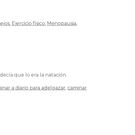
ejos
,
Ejercicio físico
,
Menopausia
,
cía que lo era la natación.
inar a diario para adelgazar
,
caminar