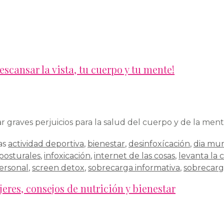
escansar la vista, tu cuerpo y tu mente!
graves perjuicios para la salud del cuerpo y de la ment
as
actividad deportiva
,
bienestar
,
desinfoxícación
,
dia mun
posturales
,
infoxicación
,
internet de las cosas
,
levanta la 
personal
,
screen detox
,
sobrecarga informativa
,
sobrecarg
eres, consejos de nutrición y bienestar