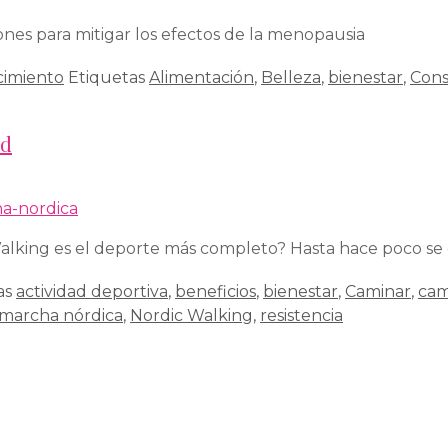
ones para mitigar los efectos de la menopausia
cimiento
Etiquetas
Alimentación
,
Belleza
,
bienestar
,
Cons
ud
king es el deporte más completo? Hasta hace poco se de
as
actividad deportiva
,
beneficios
,
bienestar
,
Caminar
,
cam
marcha nórdica
,
Nordic Walking
,
resistencia