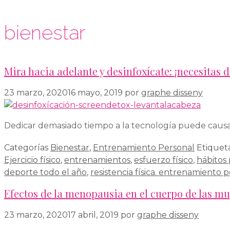
bienestar
Mira hacia adelante y desinfoxícate: ¡necesitas d
23 marzo, 2020
16 mayo, 2019
por
graphe disseny
Dedicar demasiado tiempo a la tecnología puede causar 
Categorías
Bienestar
,
Entrenamiento Personal
Etiquet
Ejercicio físico
,
entrenamientos
,
esfuerzo físico
,
hábitos 
deporte todo el año
,
resistencia física. entrenamiento 
Efectos de la menopausia en el cuerpo de las muj
23 marzo, 2020
17 abril, 2019
por
graphe disseny