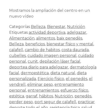
Mostramos la ampliación del centro en un
nuevo vídeo
Categorías
Belleza
,
Bienestar
,
Nutrición
Etiquetas
actividad deportiva
,
adelgazar
,
Alimentación
,
alimentos
,
baix penedès
,
Belleza
,
beneficios
,
bienestar físico y mental
,
calafell
,
cambio de habitos
,
costa daurada
,
cubelles
,
cuidado imagen personal
,
cuidado
personal
,
cunit
,
depilación láser facial
,
deportea diario para adelgazar
,
dermatología
facial
,
dermoestética
,
dieta natural
,
dieta
personalizada
,
Ejercicio físico
,
el penedès
,
el
vendrell
,
eliminar peso
,
entrenamiento
personal
,
entrenamientos
,
esfuerzo físico
,
estética
,
garraf
,
hábitos
,
Nutrición
,
penedès
,
perder peso
,
port segur de calafell
,
practicar
deporte todo el año
,
resistencia fisica
,
salud
,