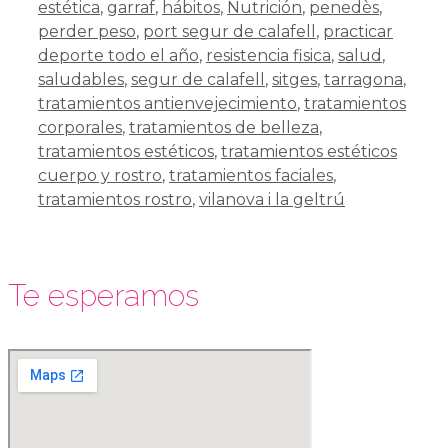
estética
,
garraf
,
hábitos
,
Nutrición
,
penedès
,
perder peso
,
port segur de calafell
,
practicar
deporte todo el año
,
resistencia fisica
,
salud
,
saludables
,
segur de calafell
,
sitges
,
tarragona
,
tratamientos antienvejecimiento
,
tratamientos
corporales
,
tratamientos de belleza
,
tratamientos estéticos
,
tratamientos estéticos
cuerpo y rostro
,
tratamientos faciales
,
tratamientos rostro
,
vilanova i la geltrú
Te esperamos