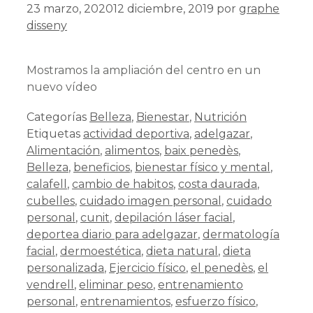
23 marzo, 2020
12 diciembre, 2019
por
graphe
disseny
Mostramos la ampliación del centro en un
nuevo vídeo
Categorías
Belleza
,
Bienestar
,
Nutrición
Etiquetas
actividad deportiva
,
adelgazar
,
Alimentación
,
alimentos
,
baix penedès
,
Belleza
,
beneficios
,
bienestar físico y mental
,
calafell
,
cambio de habitos
,
costa daurada
,
cubelles
,
cuidado imagen personal
,
cuidado
personal
,
cunit
,
depilación láser facial
,
deportea diario para adelgazar
,
dermatología
facial
,
dermoestética
,
dieta natural
,
dieta
personalizada
,
Ejercicio físico
,
el penedès
,
el
vendrell
,
eliminar peso
,
entrenamiento
personal
,
entrenamientos
,
esfuerzo físico
,