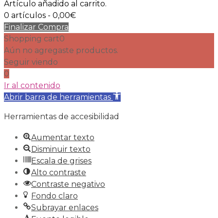
Artículo añadido al carrito.
0 artículos -
0,00
€
Finalizar Compra
Shopping cart
0
Aún no agregaste productos.
Seguir viendo
0
Ir al contenido
Abrir barra de herramientas
Herramientas de accesibilidad
Aumentar texto
Disminuir texto
Escala de grises
Alto contraste
Contraste negativo
Fondo claro
Subrayar enlaces