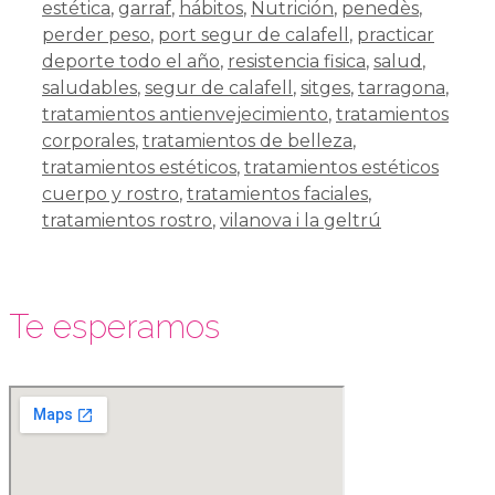
estética
,
garraf
,
hábitos
,
Nutrición
,
penedès
,
perder peso
,
port segur de calafell
,
practicar
deporte todo el año
,
resistencia fisica
,
salud
,
saludables
,
segur de calafell
,
sitges
,
tarragona
,
tratamientos antienvejecimiento
,
tratamientos
corporales
,
tratamientos de belleza
,
tratamientos estéticos
,
tratamientos estéticos
cuerpo y rostro
,
tratamientos faciales
,
tratamientos rostro
,
vilanova i la geltrú
Te esperamos