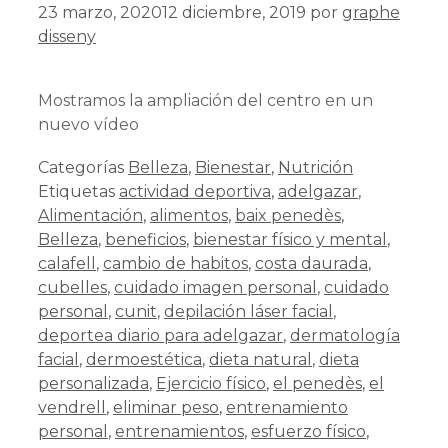
23 marzo, 2020
12 diciembre, 2019
por
graphe
disseny
Mostramos la ampliación del centro en un
nuevo vídeo
Categorías
Belleza
,
Bienestar
,
Nutrición
Etiquetas
actividad deportiva
,
adelgazar
,
Alimentación
,
alimentos
,
baix penedès
,
Belleza
,
beneficios
,
bienestar físico y mental
,
calafell
,
cambio de habitos
,
costa daurada
,
cubelles
,
cuidado imagen personal
,
cuidado
personal
,
cunit
,
depilación láser facial
,
deportea diario para adelgazar
,
dermatología
facial
,
dermoestética
,
dieta natural
,
dieta
personalizada
,
Ejercicio físico
,
el penedès
,
el
vendrell
,
eliminar peso
,
entrenamiento
personal
,
entrenamientos
,
esfuerzo físico
,