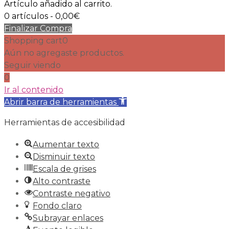
Artículo añadido al carrito.
0 artículos -
0,00
€
Finalizar Compra
Shopping cart
0
Aún no agregaste productos.
Seguir viendo
0
Ir al contenido
Abrir barra de herramientas
Herramientas de accesibilidad
Aumentar texto
Disminuir texto
Escala de grises
Alto contraste
Contraste negativo
Fondo claro
Subrayar enlaces