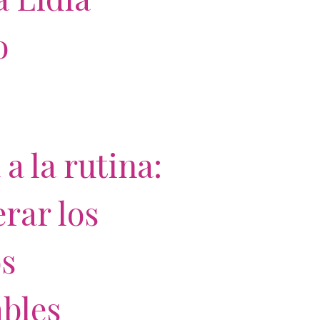
o
 a la rutina:
rar los
os
ables