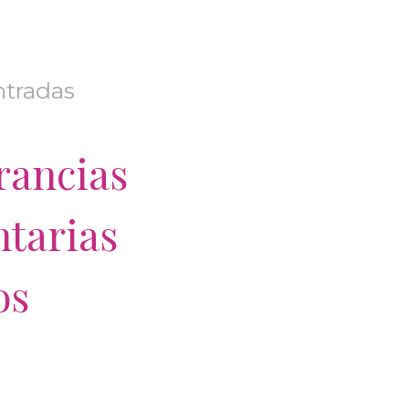
ntradas
rancias
ntarias
os