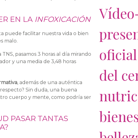
Vídeo
ER EN LA
INFOXICACIÓN
prese
 puede facilitar nuestra vida o bien
es malo.
oficia
a TNS, pasamos 3 horas al día mirando
nador y una media de 3,48 horas
del ce
rmativa
, además de una auténtica
nutric
 respecto? Sin duda, una buena
estro cuerpo y mente, como podría ser
bienes
LUD PASAR TANTAS
A?
bellez