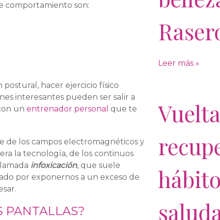
e comportamiento son:
Raser
Leer más »
ostural, hacer ejercicio físico
ones interesantes pueden ser salir a
Vuelta
 con un
entrenador personal
que te
recupe
te de los campos electromagnéticos y
era la tecnología, de los continuos
 llamada
infoxicación
, que suele
hábit
nado por exponernos a un exceso de
esar.
salud
S PANTALLAS?