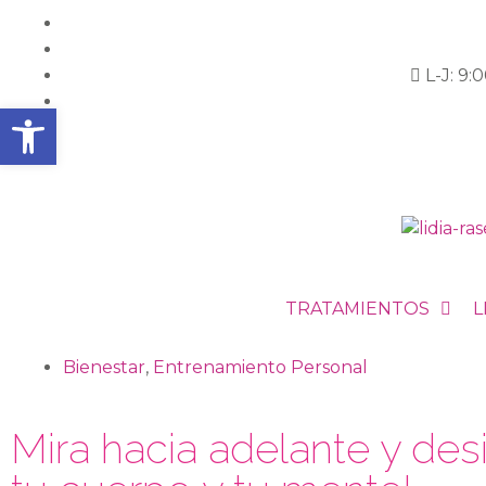
L-J: 9:
Abrir barra de herramientas
TRATAMIENTOS
L
Bienestar
,
Entrenamiento Personal
Mira hacia adelante y desi