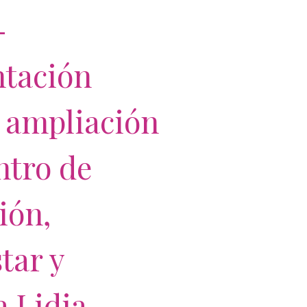
-
ntación
l ampliación
ntro de
ión,
tar y
a Lidia